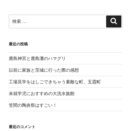
シ
ョ
ン
検
検
索
索:
最近の投稿
鹿島神宮と鹿島灘のハマグリ
以前に家族と茨城に行った際の感想
工場見学をはしごできちゃう素敵な町、五霞町
未就学児におすすめの大洗水族館
笠間の陶炎祭はすごい！
最近のコメント