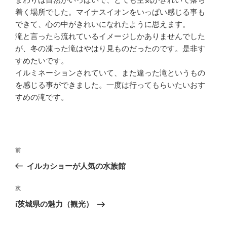
着く場所でした。マイナスイオンをいっぱい感じる事も
できて、心の中がきれいになれたように思えます。
滝と言ったら流れているイメージしかありませんでした
が、冬の凍った滝はやはり見ものだったのです。是非す
すめたいです。
イルミネーションされていて、また違った滝というもの
を感じる事ができました。一度は行ってもらいたいおす
すめの滝です。
投
過
前
稿
去
イルカショーが人気の水族館
ナ
の
ビ
投
次
次
稿
ゲ
の
i茨城県の魅力（観光）
投
ー
稿