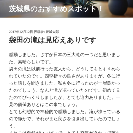
コ
茨城県のおすすめスポット！
ン
テ
ン
ツ
投
2017年12月12日
投稿者:
茨城太郎
稿
袋田の滝は見応えありです
へ
日:
ス
キ
感動しました。さすが日本の三大滝の一つだと思いまし
ッ
た。素晴らしいです。
プ
袋田の滝は以前行った友人から、どうしてもとすすめら
れていたのです。四季折々の良さがありますが、冬に行
った話しを聞きました。私も冬に行ったのが一層良かっ
たのでしょう。なんと滝が凍っていたのです。初めて見
たのでびっくりしましたが、とても迫力ありました。一
見の価値ありとはこの事でしょう。
とても幻想的で神秘的で感動しました。滝が凍っている
ので静かで、それがまた良さを引き出していたのでしょ
う。
まわりは自然がいっぱいで、とても空気がきれいで落ち